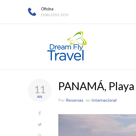
Skip
Oficina
to
(506) 2553-1552
content
PANAMÁ, Playa
11
JUL
Por
Reservas
en
Internacional
Facebook
Twitter
Google+