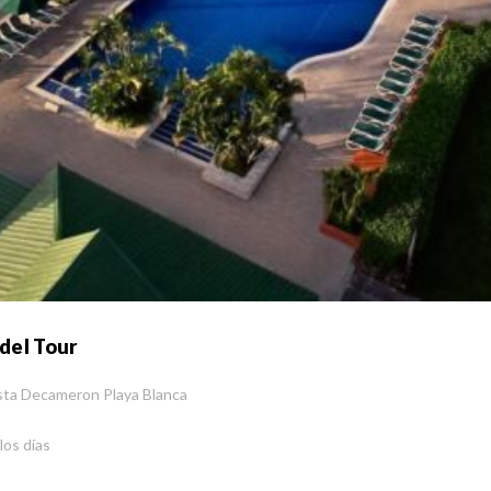
 del Tour
sta Decameron Playa Blanca
los días