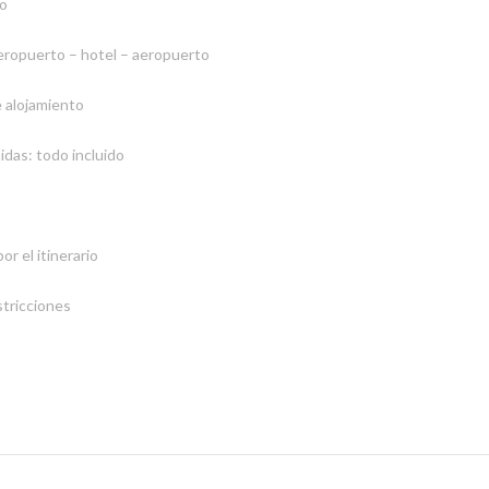
o
eropuerto – hotel – aeropuerto
 alojamiento
idas: todo incluido
r el itinerario
stricciones