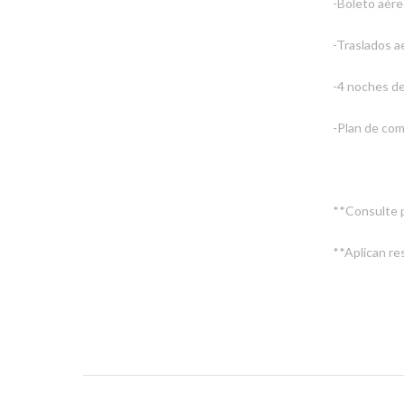
-Boleto aére
-Traslados a
-4 noches de
-Plan de com
**Consulte po
**Aplican re