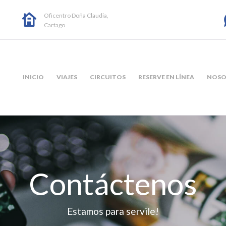
Oficentro Doña Claudia,
Cartago
INICIO
VIAJES
CIRCUITOS
RESERVE EN LÍNEA
NOSO
Contáctenos
Estamos para servile!