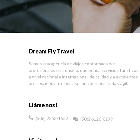
Dream Fly Travel
Somos una agencia de viajes conformada por
profesionales en Turismo, que brinda servicios turísticos
a nivel nacional e internacional, de calidad y a excelentes
precios, mediante una asesoría personalizada y ágil.
Llámenos!
(506) 2553-1552
(506) 6126-0199