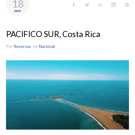
18
Facebook
Twitter
Google+
LinkedIn
Pin
MAY
PACIFICO SUR, Costa Rica
Por
Reservas
en
Nacional