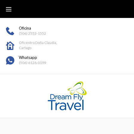
Oficina
(506) 2553-1552
Oficentro Doña Claudia,
Cartago
Whatsapp
(506) 6126-0199